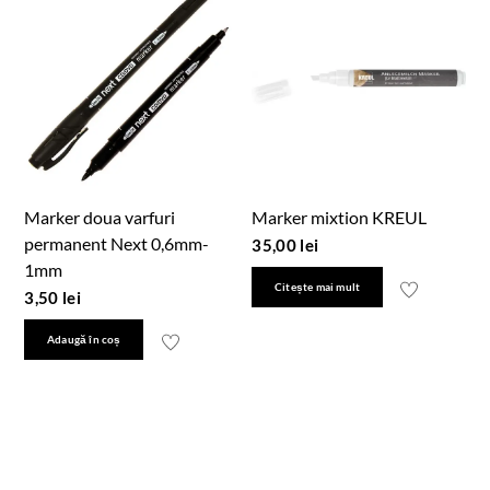
Marker doua varfuri
Marker mixtion KREUL
permanent Next 0,6mm-
35,00
lei
1mm
Citește mai mult
3,50
lei
Adaugă în coș