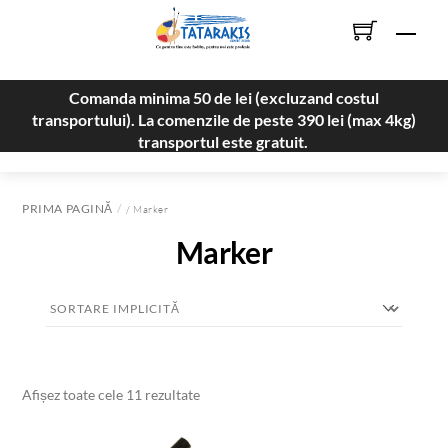
Skip
Men
to
content
Comanda minima 50 de lei (excluzand costul
transportului). La comenzile de peste 390 lei (max 4kg)
transportul este gratuit.
PRIMA PAGINĂ
/ Marker
Marker
Afișez toate cele 11 rezultate