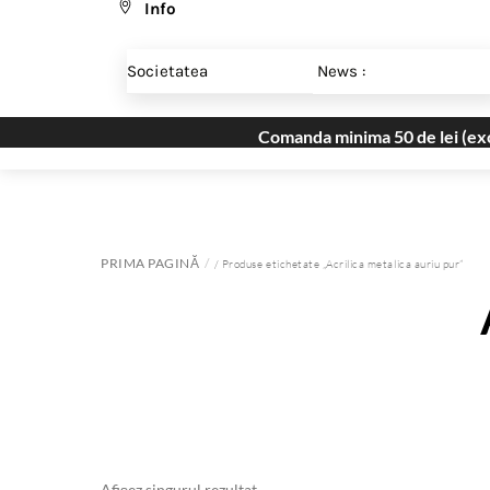
Info
Skip
Menu
to
Societatea
News :
content
Comanda minima 50 de lei (excl
PRIMA PAGINĂ
/ Produse etichetate „Acrilica metalica auriu pur”