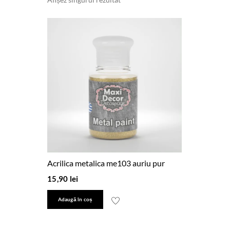
Afișez singurul rezultat
Acrilica metalica me103 auriu pur
15,90
lei
Adaugă în coș