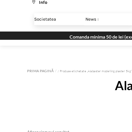
Info
Skip
Menu
to
Societatea
News :
content
Comanda minima 50 de lei (excl
PRIMA PAGINĂ
/ Produse etichetate „Alabaster modelling plaster 5kg”
Ala