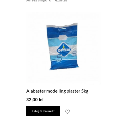
Afișez singurul rezultat
Alabaster modelling plaster 5kg
32,00
lei
Citește mai mult