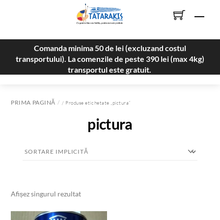
Skip
Men
to
content
Comanda minima 50 de lei (excluzand costul
transportului). La comenzile de peste 390 lei (max 4kg)
transportul este gratuit.
PRIMA PAGINĂ
/ Produse etichetate „pictura”
pictura
Afișez singurul rezultat