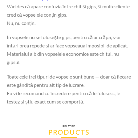
Văd des că apare confuzia între chit și gips, și multe cliente
cred că vopselele conțin gips.
Nu, nu conțin.
În vopsele nu se folosește gips, pentru că ar crăpa, s-ar
întări prea repede și ar face vopseaua imposibil de aplicat.
Materialul alb din vopselele economice este chitul, nu
gipsul.
Toate cele trei tipuri de vopsele sunt bune — doar că fiecare
este gândită pentru alt tip de lucrare.
Eu vi le recomand cu încredere pentru că le folosesc, le
testez și știu exact cum se comportă.
RELATED
PRODUCTS