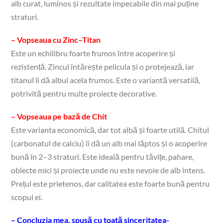
alb curat, luminos și rezultate impecabile din mai puține
straturi.
– Vopseaua cu Zinc–Titan
Este un echilibru foarte frumos între acoperire și
rezistență. Zincul întărește pelicula și o protejează, iar
titanul îi dă albul acela frumos. Este o variantă versatilă,
potrivită pentru multe proiecte decorative.
– Vopseaua pe bază de Chit
Este varianta economică, dar tot albă și foarte utilă. Chitul
(carbonatul de calciu) îi dă un alb mai lăptos și o acoperire
bună în 2–3 straturi. Este ideală pentru tăvițe, pahare,
obiecte mici și proiecte unde nu este nevoie de alb intens.
Prețul este prietenos, dar calitatea este foarte bună pentru
scopul ei.
– Concluzia mea, spusă cu toată sinceritatea-