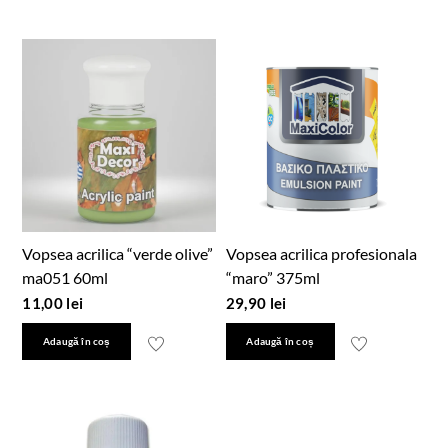
Vopsea acrilica “verde olive”
Vopsea acrilica profesionala
ma051 60ml
“maro” 375ml
11,00
lei
29,90
lei
Adaugă în coș
Adaugă în coș