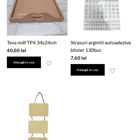
Tava mdf TP4 34x24cm
Strasuri argintii autoadezive
blister 130buc
40,00
lei
7,60
lei
Adaugă în coș
Adaugă în coș