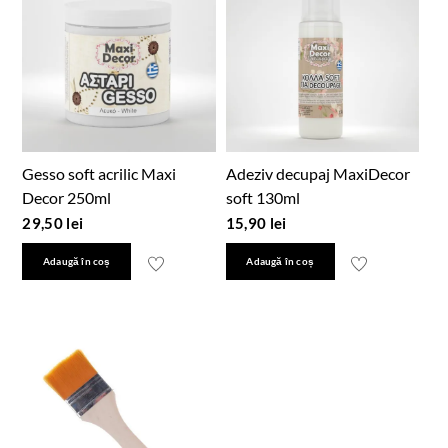
Gesso soft acrilic Maxi
Adeziv decupaj MaxiDecor
Decor 250ml
soft 130ml
29,50
lei
15,90
lei
Adaugă în coș
Adaugă în coș