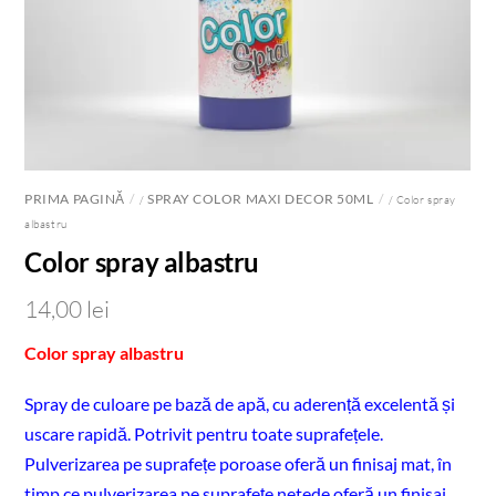
PRIMA PAGINĂ
SPRAY COLOR MAXI DECOR 50ML
/
/ Color spray
albastru
Color spray albastru
14,00
lei
Color spray albastru
Spray de culoare pe bază de apă, cu aderență excelentă și
uscare rapidă. Potrivit pentru toate suprafețele.
Pulverizarea pe suprafețe poroase oferă un finisaj mat, în
timp ce pulverizarea pe suprafețe netede oferă un finisaj