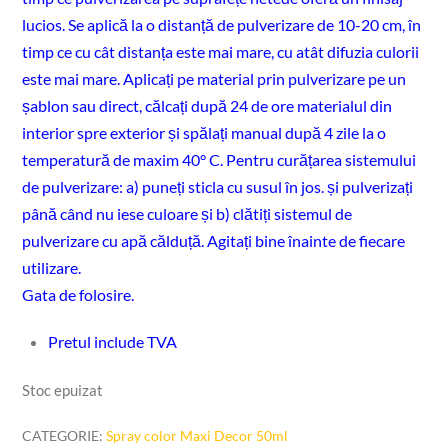
lucios. Se aplică la o distanță de pulverizare de 10-20 cm, în
timp ce cu cât distanța este mai mare, cu atât difuzia culorii
este mai mare. Aplicați pe material prin pulverizare pe un
șablon sau direct, călcați după 24 de ore materialul din
interior spre exterior și spălați manual după 4 zile la o
temperatură de maxim 40° C. Pentru curățarea sistemului
de pulverizare: a) puneți sticla cu susul în jos. și pulverizați
până când nu iese culoare și b) clătiți sistemul de
pulverizare cu apă călduță. Agitați bine înainte de fiecare
utilizare.
Gata de folosire.
Pretul include TVA
Stoc epuizat
CATEGORIE:
Spray color Maxi Decor 50ml