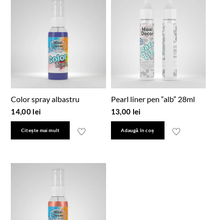
Color spray albastru
Pearl liner pen “alb” 28ml
14,00
lei
13,00
lei
Citește mai mult
Adaugă în coș