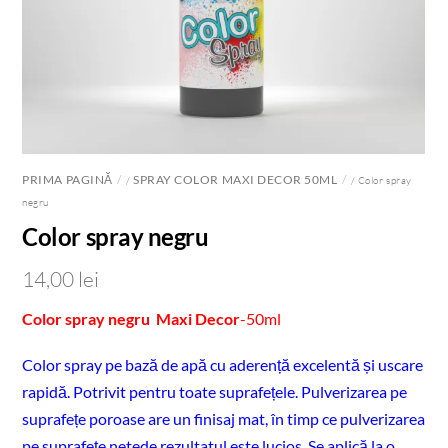
PRIMA PAGINĂ
SPRAY COLOR MAXI DECOR 50ML
/
/ Color spray
negru
Color spray negru
14,00
lei
Color spray negru Maxi Decor
-50ml
Color spray pe bază de apă cu aderență excelentă și uscare
rapidă. Potrivit pentru toate suprafețele. Pulverizarea pe
suprafețe poroase are un finisaj mat, în timp ce pulverizarea
pe suprafețe netede rezultatul este lucios. Se aplică la o