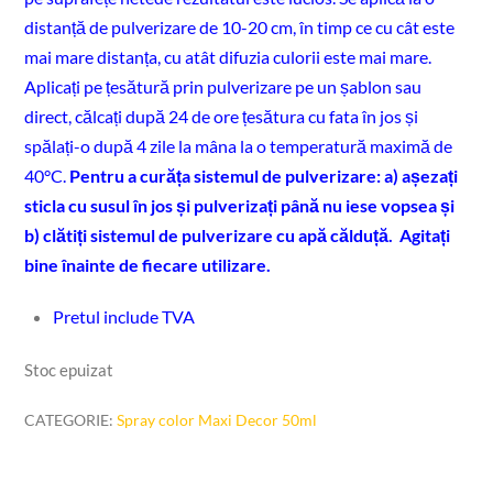
distanță de pulverizare de 10-20 cm, în timp ce cu cât este
mai mare distanța, cu atât difuzia culorii este mai mare.
Aplicați pe țesătură prin pulverizare pe un șablon sau
direct, călcați după 24 de ore țesătura cu fata în jos și
spălați-o după 4 zile la mâna la o temperatură maximă de
40°C.
Pentru a curăța sistemul de pulverizare: a) așezați
sticla cu susul în jos și pulverizați până nu iese vopsea și
b) clătiți sistemul de pulverizare cu apă călduță.
Agitați
bine înainte de fiecare utilizare.
Pretul include TVA
Stoc epuizat
CATEGORIE:
Spray color Maxi Decor 50ml