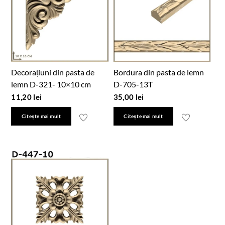
Decorațiuni din pasta de
Bordura din pasta de lemn
lemn D-321- 10×10 cm
D-705-13T
11,20
lei
35,00
lei
Citește mai mult
Citește mai mult