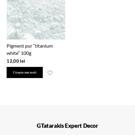
Pigment pur “titanium
white” 100g
12,00
lei
Citește mai mult
GTatarakis Expert Decor