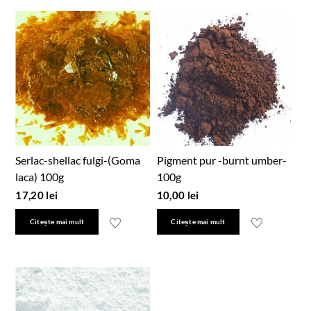
Serlac-shellac fulgi-(Goma
Pigment pur -burnt umber-
laca) 100g
100g
17,20
lei
10,00
lei
Citește mai mult
Citește mai mult