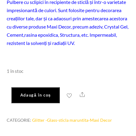
Pulbere cu sclipici în recipiente de sticlă și într-o varietate
impresionantă de culori. Sunt folosite pentru decorarea
creațiilor tale, dar și ca adaosuri prin amestecarea acestora
cu diverse produse Maxi Decor, precum adeziv, Crystal Gel,
Cement,rasina epoxidica, Structura, etc. Impermeabil,
rezistent la solvenți și radiații UV.
1 în stoc
Share
Adaugă în coș
Cantitate
Glitter
lavandă
CATEGORIE:
Glitter -Glass-sticla maruntita-Maxi Decor
Maxi
Decor