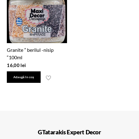
Granite ” berilul -nisip
“100ml
16,00
lei
Adaugă în coș
GTatarakis Expert Decor