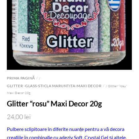
PRIMA PAGINĂ
/
GLITTER -GLASS-STICLA MARUNTITA-MAXI DECOR
/ Glitter “rosu”
Maxi Decor 20g
Glitter “rosu” Maxi Decor 20g
24,00
lei
Pulbere sclipitoare în diferite nuanțe pentru a vă decora
creațiile în combinație cu adeziv Soft, Crystal Gel și altele.