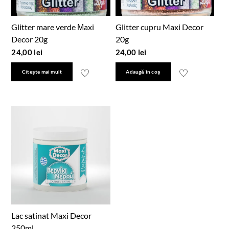
Glitter mare verde Μaxi
Glitter cupru Maxi Decor
Decor 20g
20g
24,00
lei
24,00
lei
Citește mai mult
Adaugă în coș
Lac satinat Maxi Decor
250ml