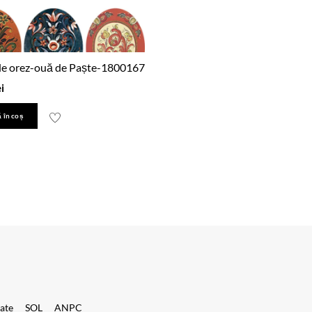
de orez-ouă de Paște-1800167
ei
 în coș
tate
SOL
ANPC