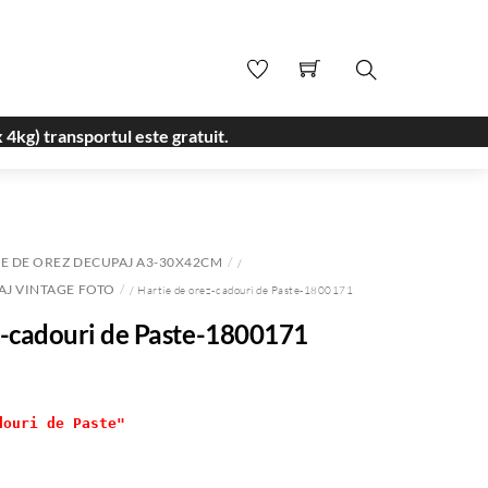
Search
 4kg) transportul este gratuit.
E DE OREZ DECUPAJ A3-30X42CM
/
AJ VINTAGE FOTO
/ Hartie de orez-cadouri de Paste-1800171
z-cadouri de Paste-1800171
douri de Paste"