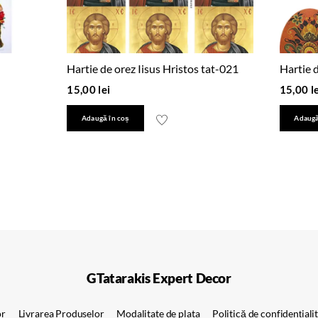
Hartie de orez Iisus Hristos tat-021
Hartie 
15,00
lei
15,00
l
Adaugă în coș
Adaugă
GTatarakis Expert Decor
or
Livrarea Produselor
Modalitate de plata
Politică de confidențiali