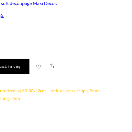
v soft decoupage Maxi Decor.
tă.
Share
ugă în coș
orez decupaj A3-30x42cm
,
Hartie de orez decupaj Paste
,
vintage foto