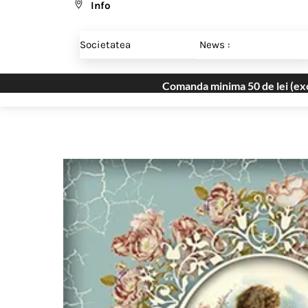
Info
Skip
Menu
to
Societatea
News :
content
Comanda minima 50 de lei (excl