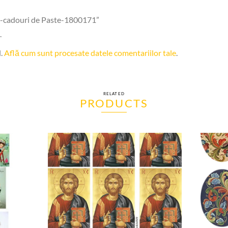
rez-cadouri de Paste-1800171”
.
l.
Află cum sunt procesate datele comentariilor tale
.
RELATED
PRODUCTS