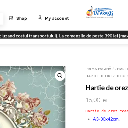
Shop
My account
uzand costul transportului). La comenzile de peste 390 lei (max
PRIMA PAGINĂ
HARTI
/
HARTIE DE OREZ DECUP
Hartie de ore
15,00
lei
Hartie de orez 
"ca
A3-30x42cm.