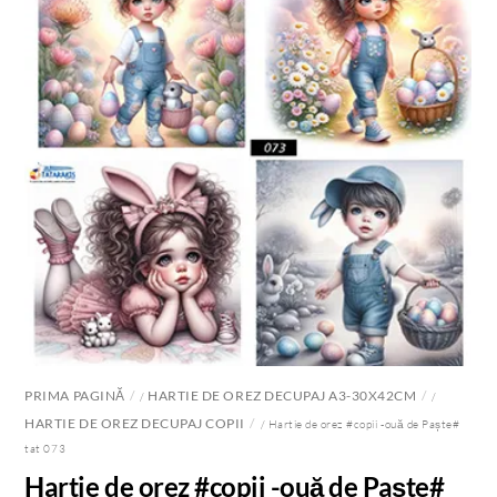
PRIMA PAGINĂ
HARTIE DE OREZ DECUPAJ A3-30X42CM
/
/
HARTIE DE OREZ DECUPAJ COPII
/ Hartie de orez #copii -ouă de Paște#
tat 073
Hartie de orez #copii -ouă de Paște#