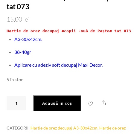
tat 073
15,00
lei
Hartie de orez decupaj #copii -ouă de Paște# tat 073
A3-30x42cm.
38-40gr
Aplicare cu adeziv soft decupaj Maxi Decor.
5 în stoc
Cantitate
Share
Adaugă în coș
Hartie
de
orez
CATEGORII:
Hartie de orez decupaj A3-30x42cm
,
Hartie de orez
#copii