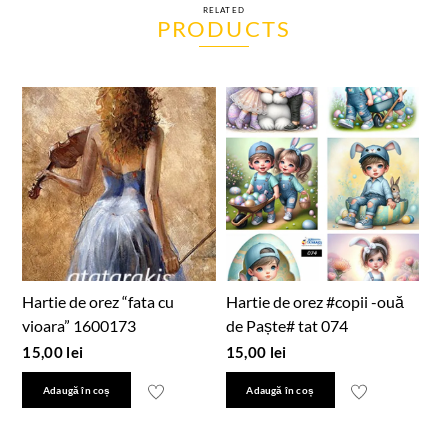
RELATED
PRODUCTS
Hartie de orez “fata cu
Hartie de orez #copii -ouă
vioara” 1600173
de Paște# tat 074
15,00
lei
15,00
lei
Adaugă în coș
Adaugă în coș