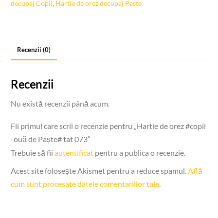
decupaj Copii
,
Hartie de orez decupaj Paste
-
ouă
de
Paște#
Recenzii (0)
tat
073
Recenzii
Nu există recenzii până acum.
Fii primul care scrii o recenzie pentru „Hartie de orez #copii
-ouă de Paște# tat 073”
Trebuie să fii
autentificat
pentru a publica o recenzie.
Acest site folosește Akismet pentru a reduce spamul.
Află
cum sunt procesate datele comentariilor tale
.