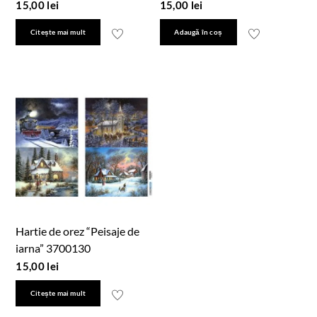
15,00
lei
15,00
lei
Citește mai mult
Adaugă în coș
Hartie de orez “Peisaje de
iarna” 3700130
15,00
lei
Citește mai mult