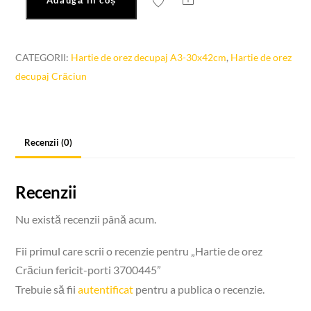
Adaugă în coș
Cantitate
Hartie
de
CATEGORII:
Hartie de orez decupaj A3-30x42cm
,
Hartie de orez
orez
decupaj Crăciun
Crăciun
fericit-
porti
3700445
Recenzii (0)
Recenzii
Nu există recenzii până acum.
Fii primul care scrii o recenzie pentru „Hartie de orez
Crăciun fericit-porti 3700445”
Trebuie să fii
autentificat
pentru a publica o recenzie.