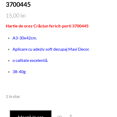
3700445
15,00
lei
Hartie de orez Crăciun fericit-porti 3700445
A3-30x42cm.
Aplicare cu adeziv soft decupaj Maxi Decor.
o calitate excelentă.
38-40g
1 în stoc
Share