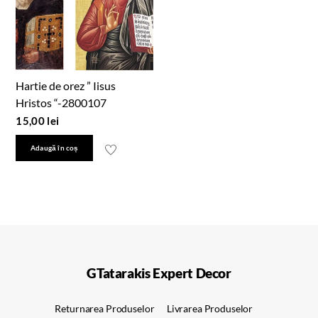
Hartie de orez ” Iisus
Hristos “-2800107
15,00
lei
Adaugă în coș
GTatarakis Expert Decor
Returnarea Produselor
Livrarea Produselor