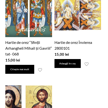
Hartie de orez “Sfinții
Hartie de orez Învierea
Arhangheli Mihail și Gavriil”
2800101
tat- 068
15,00
lei
15,00
lei
Adaugă în coș
Citește mai mult