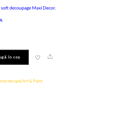
v soft decoupage Maxi Decor.
VA
Share
ugă în coș
orez decupaj Art & Paint