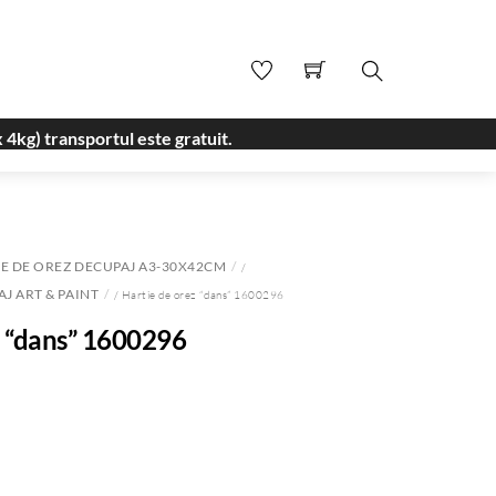
Search
 4kg) transportul este gratuit.
E DE OREZ DECUPAJ A3-30X42CM
/
J ART & PAINT
/ Hartie de orez “dans” 1600296
z “dans” 1600296