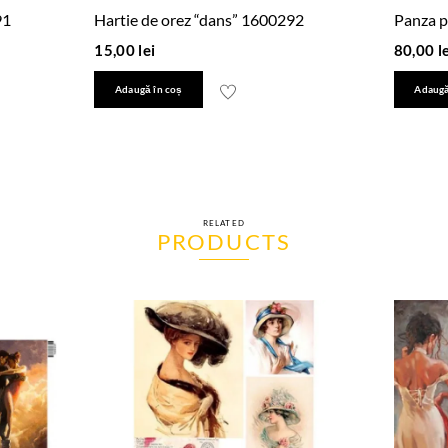
91
Hartie de orez “dans” 1600292
Panza p
15,00
lei
80,00
l
Adaugă în coș
Adaugă
RELATED
PRODUCTS