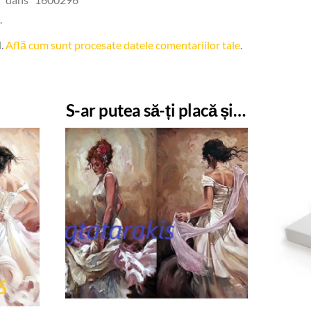
.
l.
Află cum sunt procesate datele comentariilor tale
.
S-ar putea să-ți placă și…