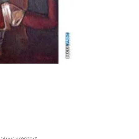
ez “dans” 1600296”