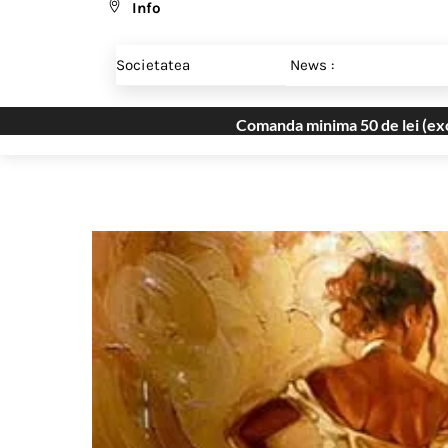
Info
Skip
Menu
to
Societatea
News :
content
Comanda minima 50 de lei (excl