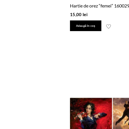
Hartie de orez “femei” 16002
15,00
lei
Adaugă în coș