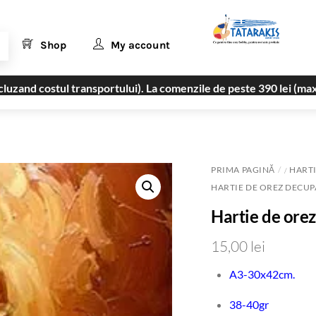
Shop
My account
uzand costul transportului). La comenzile de peste 390 lei (max
PRIMA PAGINĂ
HARTI
/
HARTIE DE OREZ DECUPA
Hartie de ore
15,00
lei
A3-30x42cm.
38-40gr