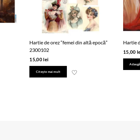
Hartie de orez “femei din altă epocă”
Hartie 
2300102
15,00
l
15,00
lei
Adaugă
Citește mai mult