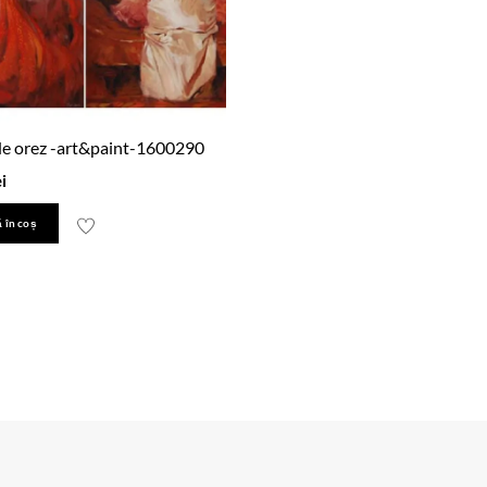
de orez -art&paint-1600290
ei
 în coș