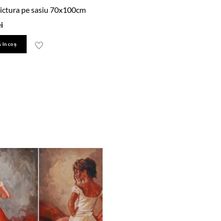
ictura pe sasiu 70x100cm
ei
 în coș