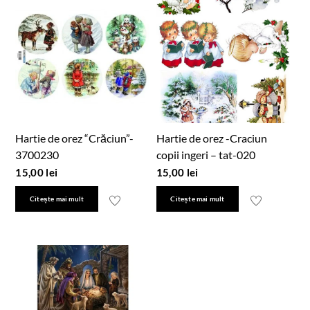
Hartie de orez “Crăciun”-
Hartie de orez -Craciun
3700230
copii ingeri – tat-020
15,00
lei
15,00
lei
Citește mai mult
Citește mai mult