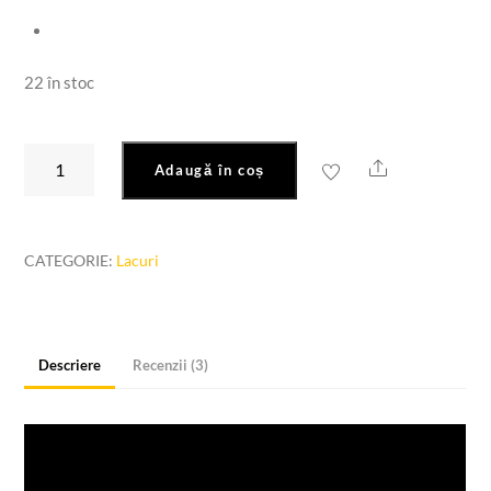
22 în stoc
Cantitate
Share
Adaugă în coș
Lac
satinat
Maxi
CATEGORIE:
Lacuri
Decor
250ml
Descriere
Recenzii (3)