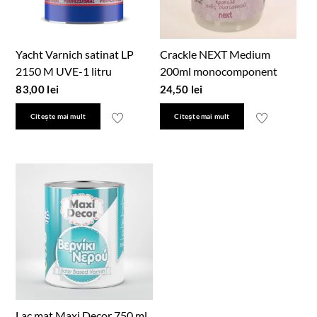
Yacht Varnich satinat LP
Crackle NEXT Medium
2150 M UVE-1 litru
200ml monocomponent
83,00
lei
24,50
lei
Citește mai mult
Citește mai mult
Lac mat Maxi Decor 750 ml