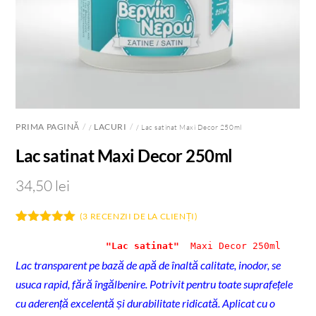
PRIMA PAGINĂ
LACURI
/
/ Lac satinat Maxi Decor 250ml
Lac satinat Maxi Decor 250ml
34,50
lei
(
3
RECENZII DE LA CLIENȚI)
Evaluat la
3
5.00
din 5
"Lac satinat" 
 Maxi Decor 250ml
pe baza a
Lac transparent pe bază de apă
de înaltă calitate, inodor, se
evaluări de
la clienți
usuca rapid, fără îngălbenire. Potrivit pentru toate suprafețele
cu aderență excelentă și durabilitate ridicată. Aplicat cu o