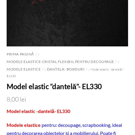
PRIMA PAGINĂ
/
MODELE ELASTICE-CRISTAL FLEXIBIL PENTRU DECOUPAGE
/
MODELE ELASTICE
DANTELA- BORDURI
/
/ Model elastic “dantelă”-
EL330
Model elastic “dantelă”- EL330
8,00
lei
Model elastic -dantelă- EL330
Modele elastice
pentru
:
decoupage, scrapbooking, ideal
pentru decorarea obiectelor și a mobilierului. Poate fi