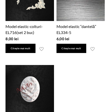
Model elastic-colturi-
Model elastic “dantelă”
EL716(set 2 buc)
EL334-5
8,00
lei
6,00
lei
Citește mai mult
Citește mai mult