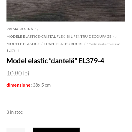
PRIMA PAGINĂ
/
MODELE ELASTICE-CRISTAL FLEXIBIL PENTRU DECOUPAGE
/
MODELE ELASTICE
DANTELA- BORDURI
/
/ Model elastic “dantelă”
EL379-4
Model elastic “dantelă” EL379-4
10,80
lei
dimensiune
: 38x 5 cm
3 în stoc
Cantitate