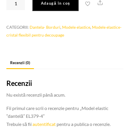
Share
Adaugă în coș
Model
elastic
"dantelă"
CATEGORII:
Dantela- Borduri
,
Modele elastice
,
Modele elastice-
EL379-
cristal flexibil pentru decoupage
4
Recenzii (0)
Recenzii
Nu există recenzii până acum.
Fii primul care scrii o recenzie pentru „Model elastic
“dantelă” EL379-4”
Trebuie să fii
autentificat
pentru a publica o recenzie.