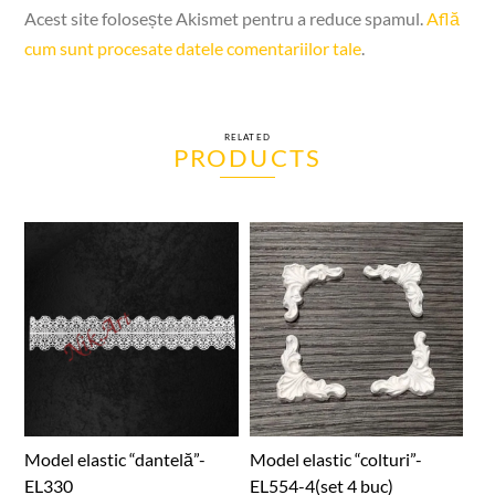
Acest site folosește Akismet pentru a reduce spamul.
Află
cum sunt procesate datele comentariilor tale
.
RELATED
PRODUCTS
Model elastic “dantelă”-
Model elastic “colturi”-
EL330
EL554-4(set 4 buc)