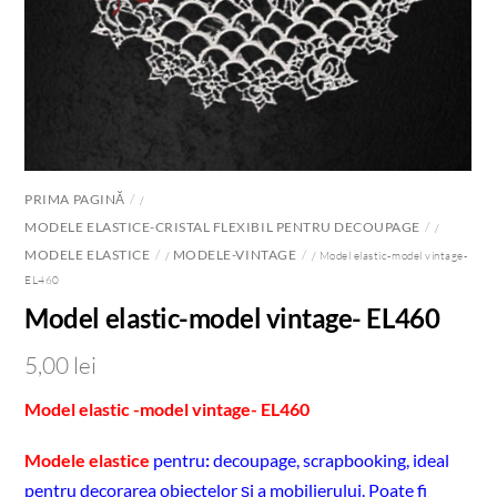
PRIMA PAGINĂ
/
MODELE ELASTICE-CRISTAL FLEXIBIL PENTRU DECOUPAGE
/
MODELE ELASTICE
MODELE-VINTAGE
/
/ Model elastic-model vintage-
EL460
Model elastic-model vintage- EL460
5,00
lei
Model elastic -model vintage- EL460
Modele elastice
pentru
:
decoupage, scrapbooking, ideal
pentru decorarea obiectelor și a mobilierului. Poate fi