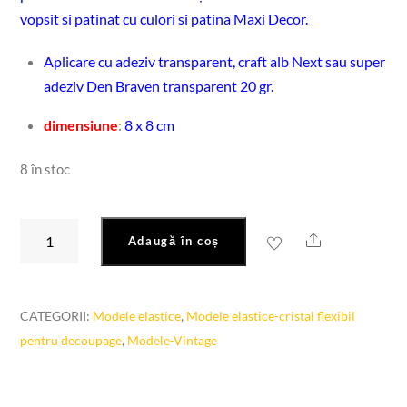
vopsit si patinat cu culori si patina Maxi Decor.
Aplicare cu adeziv transparent, craft alb Next sau super
adeziv Den Braven transparent 20 gr.
dimensiune
:
8 x 8 cm
8 în stoc
Cantitate
Share
Adaugă în coș
Model
elastic-
model
CATEGORII:
Modele elastice
,
Modele elastice-cristal flexibil
vintage-
pentru decoupage
,
Modele-Vintage
EL460