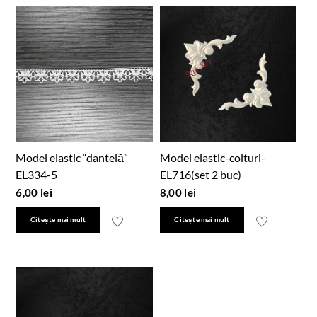
Model elastic “dantelă”
Model elastic-colturi-
EL334-5
EL716(set 2 buc)
6,00
lei
8,00
lei
Citește mai mult
Citește mai mult