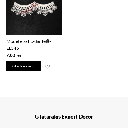
Model elastic-dantelă-
EL546
7,00
lei
Citește mai mult
GTatarakis Expert Decor