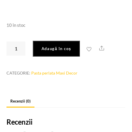
10 în stoc
Cantitate
Share
Adaugă în coș
Pasta
perlata
131
CATEGORIE:
Pasta perlata Maxi Decor
bronz
100ml
Recenzii (0)
Recenzii