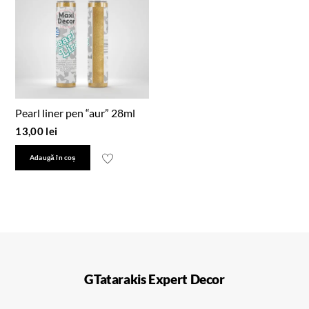
Pearl liner pen “aur” 28ml
13,00
lei
Adaugă în coș
GTatarakis Expert Decor