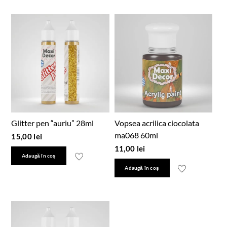
Glitter pen “auriu” 28ml
Vopsea acrilica ciocolata
ma068 60ml
15,00
lei
11,00
lei
Adaugă în coș
Adaugă în coș