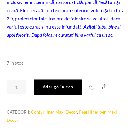
inclusiv lemn, ceramică, carton, sticlă, pânză, țesături și
ceară. Ele creează linii texturate, oferind volum și textura
3D, proiectelor tale. Inainte de folosire sa va uitati daca
varful este curat si nu este infundat!!
Agitati tubul bine si
apoi folositi. Dupa folosire curatati bine varful cu un ac.
7 în stoc
Cantitate
Share
Adaugă în coș
Pearl
liner
pen
CATEGORII:
Contur liner Maxi Decor
,
Pearl liner pen Maxi
"alb"
Decor
28ml