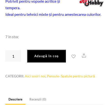
Potrivit pentru vopsele acrilice și
tempera.
Ideal pentru tehnici mixte și pentru amestecarea culorilor.
7 în stoc
Cantitate
Share
Adaugă în coș
Pensula
evantai
craftistico
CATEGORII:
Aici sosiri noi
,
Pensule- Spatule pentru pictură
nr4
Descriere
Recenzii (0)