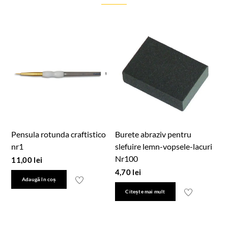
Pensula rotunda craftistico
Burete abraziv pentru
nr1
slefuire lemn-vopsele-lacuri
Nr100
11,00
lei
4,70
lei
Adaugă în coș
Citește mai mult