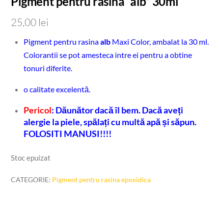
Pigment pentru rasina “alb” 30ml
25,00
lei
Pigment pentru rasina
alb
Maxi Color, ambalat la 30 ml.
Colorantii se pot amesteca intre ei pentru a obtine
tonuri diferite.
o calitate excelentă.
Pericol
: Dăunător dacă îl bem. Dacă aveți
alergie la piele, spălați cu multă apă și săpun.
FOLOSITI MANUSI!!!!
Stoc epuizat
CATEGORIE:
Pigment pentru rasina epoxidica