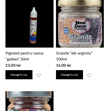
Pigment pentru rasina
Granite “alb-argintiu”
“galben” 30ml
100ml
25,00
lei
16,00
lei
Adaugă în coș
Adaugă în coș