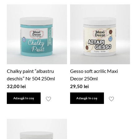
Chalky paint “albastru
Gesso soft acrilic Maxi
deschis” Nr 504 250ml
Decor 250ml
32,00
lei
29,50
lei
Adaugă în coș
Adaugă în coș