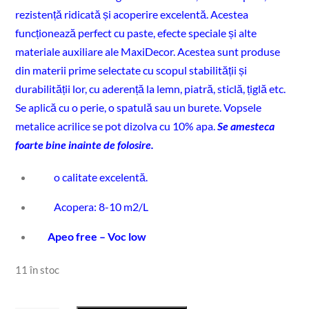
rezistență ridicată și acoperire excelentă. Acestea
funcționează perfect cu paste, efecte speciale și alte
materiale auxiliare ale MaxiDecor. Acestea sunt produse
din materii prime selectate cu scopul stabilității și
durabilității lor, cu aderență la lemn, piatră, sticlă, țiglă etc.
Se aplică cu o perie, o spatulă sau un burete. Vopsele
metalice acrilice se pot dizolva cu 10% apa.
Se amesteca
foarte bine inainte de folosire.
o calitate excelentă.
Acopera: 8-10 m2/L
Apeo free – Voc low
11 în stoc