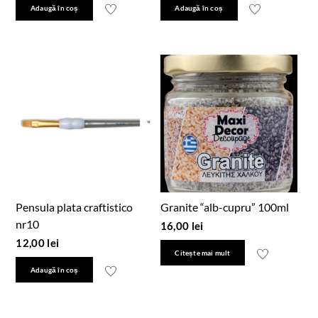
Adaugă în coș
Adaugă în coș
Pensula plata craftistico
Granite “alb-cupru” 100ml
nr10
16,00
lei
12,00
lei
Citește mai mult
Adaugă în coș