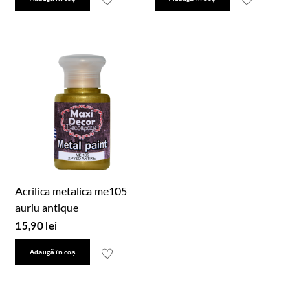
Acrilica metalica me105
auriu antique
15,90
lei
Adaugă în coș