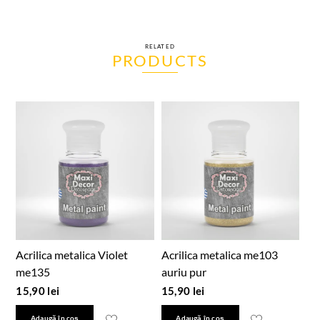
RELATED
PRODUCTS
Acrilica metalica Violet
Acrilica metalica me103
me135
auriu pur
15,90
lei
15,90
lei
Adaugă în coș
Adaugă în coș