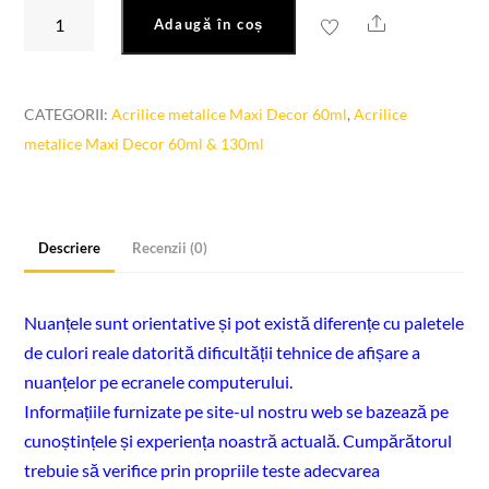
Cantitate
Share
Adaugă în coș
Acrilica
metalica
moca
CATEGORII:
Acrilice metalice Maxi Decor 60ml
,
Acrilice
me108-
metalice Maxi Decor 60ml & 130ml
60ml
Descriere
Recenzii (0)
Nuanțele sunt orientative și pot există diferențe cu paletele
de culori reale datorită dificultății tehnice de afișare a
nuanțelor pe ecranele computerului.
Informațiile furnizate pe site-ul nostru web se bazează pe
cunoștințele și experiența noastră actuală. Cumpărătorul
trebuie să verifice prin propriile teste adecvarea