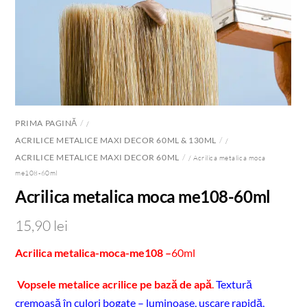
PRIMA PAGINĂ
/
ACRILICE METALICE MAXI DECOR 60ML & 130ML
/
ACRILICE METALICE MAXI DECOR 60ML
/ Acrilica metalica moca
me108-60ml
Acrilica metalica moca me108-60ml
15,90
lei
Acrilica metalica-moca-me108 –
60ml
Vopsele metalice acrilice pe bază de apă
.
Textură
cremoasă în culori bogate – luminoase, uscare rapidă,