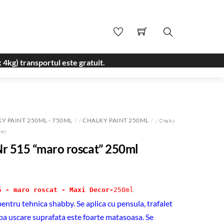
Search
 4kg) transportul este gratuit.
Y PAINT 250ML - 750ML
CHALKY PAINT 250ML
/
/ Chalky
0ml
Nr 515 “maro roscat” 250ml
5 - maro roscat - Maxi Decor-
250ml
ntru tehnica shabby. Se aplica cu pensula, trafalet
upa uscare suprafata este foarte matasoasa. Se