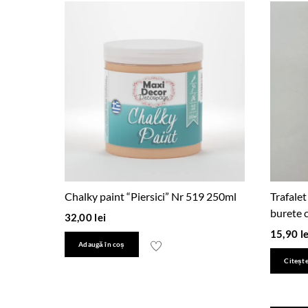
Chalky paint “Piersici” Nr 519 250ml
Trafalet
burete c
32,00
lei
15,90
le
Adaugă în coș
Citește