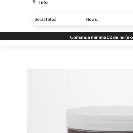
Info
Skip
Menu
to
Societatea
News :
content
Comanda minima 50 de lei (excl