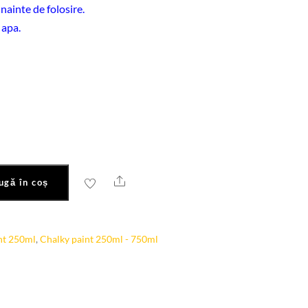
nainte de folosire.
 apa.
Share
ugă în coș
nt 250ml
,
Chalky paint 250ml - 750ml