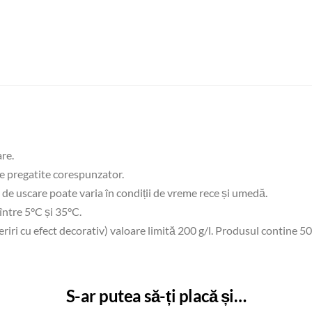
are.
e pregatite corespunzator.
l de uscare poate varia în condiții de vreme rece și umedă.
ntre 5°C și 35°C.
riri cu efect decorativ) valoare limită 200 g/l. Produsul contine 50 
S-ar putea să-ți placă și…