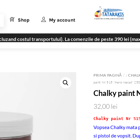
Shop
My account
uzand costul transportului). La comenzile de peste 390 lei (max
PRIMA PAGINĂ
CHALK
/
paint Nr 515 “maro roscat” 25
Chalky paint 
32,00
lei
Chalky paint Nr 51
Vopsea Chalky mata pe
si pistol de vopsit. D