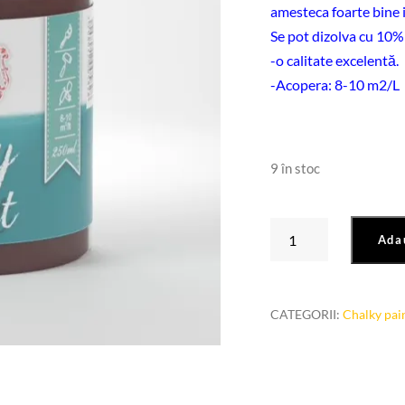
amesteca foarte bine i
Se pot dizolva cu 10%
-o calitate excelentă.
-Acopera: 8-10 m2/L
9 în stoc
Cantitate
Ada
Chalky
paint
Nr
CATEGORII:
Chalky pai
515
"maro
roscat"
250ml