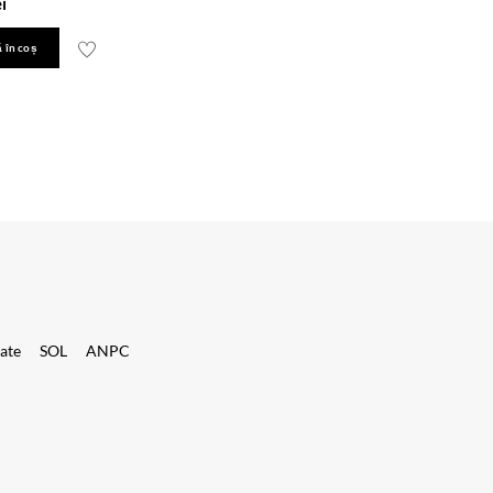
ei
 în coș
tate
SOL
ANPC