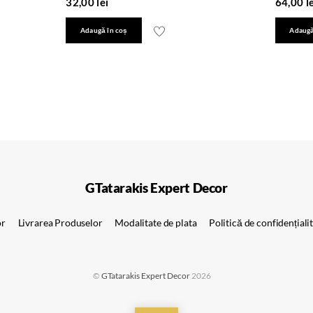
32,00
lei
64,00
l
Adaugă în coș
Adaugă
GTatarakis Expert Decor
or
Livrarea Produselor
Modalitate de plata
Politică de confidențiali
©
GTatarakis Expert Decor
2026