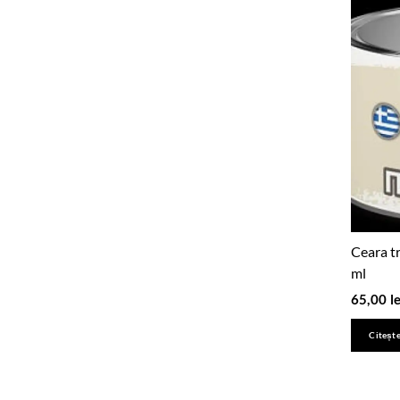
Ceara t
ml
65,00
le
Citește