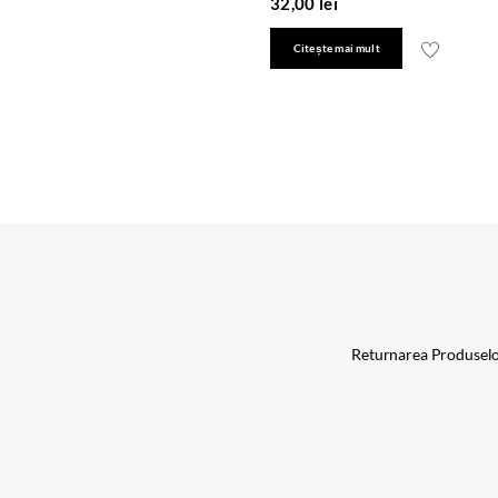
32,00
lei
Citește mai mult
Returnarea Produsel