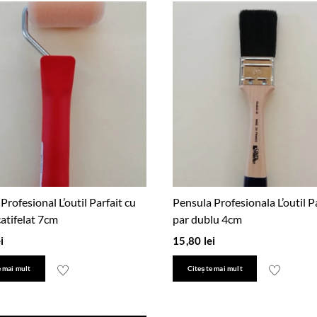
 Profesional L’outil Parfait cu
Pensula Profesionala L’outil P
atifelat 7cm
par dublu 4cm
i
15,80
lei
 mai mult
Citește mai mult