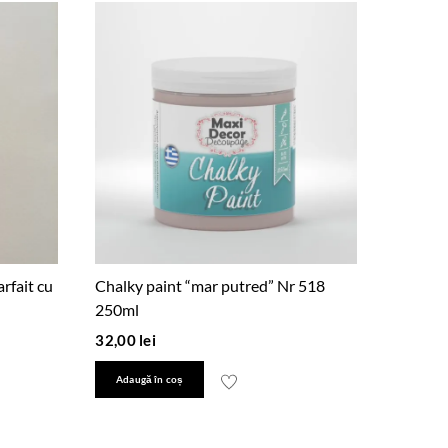
arfait cu
Chalky paint “mar putred” Nr 518
250ml
32,00
lei
Adaugă în coș