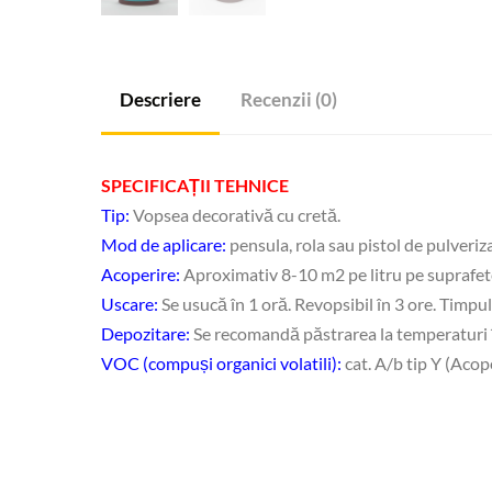
Descriere
Recenzii (0)
SPECIFICAȚII TEHNICE
Tip:
Vopsea decorativă cu cretă.
Mod de aplicare:
pensula, rola sau pistol de pulveriz
Acoperire:
Aproximativ 8-10 m2 pe litru pe suprafet
Uscare:
Se usucă în 1 oră. Revopsibil în 3 ore. Timpu
Depozitare:
Se recomandă păstrarea la temperaturi î
VOC (compuși organici volatili):
cat. A/b tip Y (Acope