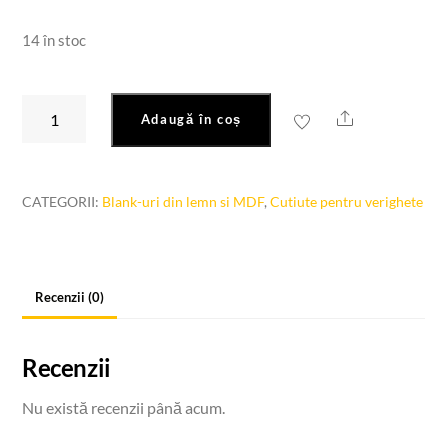
14 în stoc
Cantitate
Share
Adaugă în coș
Cutiute
pentru
verighete
CATEGORII:
Blank-uri din lemn si MDF
,
Cutiute pentru verighete
12
x
6,5
x
Recenzii (0)
10
cm
Recenzii
Nu există recenzii până acum.