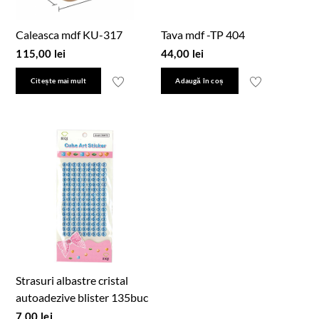
Caleasca mdf KU-317
Tava mdf -TP 404
115,00
lei
44,00
lei
Citește mai mult
Adaugă în coș
Strasuri albastre cristal
autoadezive blister 135buc
7,00
lei