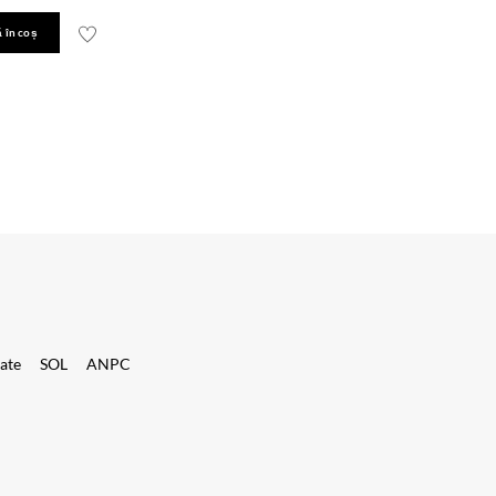
 în coș
tate
SOL
ANPC