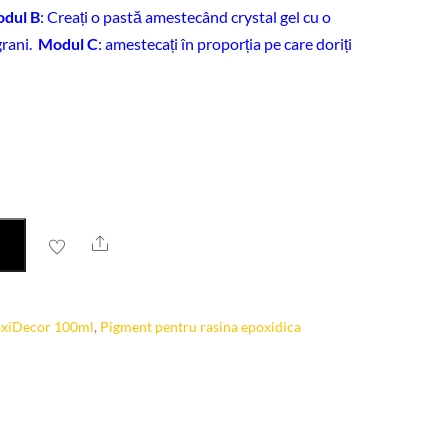
dul B
: Creați o pastă amestecând crystal gel cu o
grani.
Modul C
: amestecați în proporția pe care doriți
Share
axiDecor 100ml
,
Pigment pentru rasina epoxidica