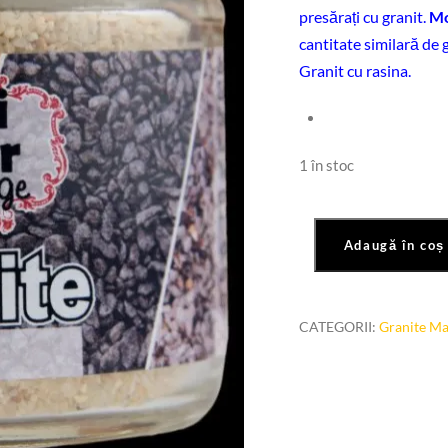
presărați cu granit.
Mo
cantitate similară de 
Granit cu rasina.
1 în stoc
Adaugă în coș
Cantitate
Granite
"ocru"
CATEGORII:
Granite M
100ml