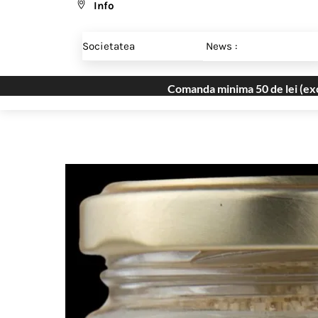
Info
Skip
Menu
to
Societatea
News :
content
Comanda minima 50 de lei (excl