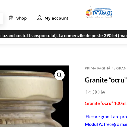
Shop
My account
uzand costul transportului). La comenzile de peste 390 lei (max
PRIMA PAGINĂ
GRAN
/
Granite “ocru
16,00
lei
Granite
“ocru”
100ml
Fiecare granit are pro
Modul A
: treceți o m