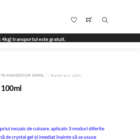
Search
 4kg) transportul este gratuit.
ITE MAXIDECOR 100ML
/ Granite “ocru” 100ml
” 100ml
.
priul mozaic de culoare. aplicaîn 3 moduri diferite
ână de crystal gel și imediat înainte să se usuce