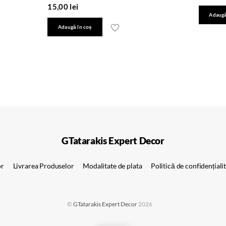
15,00
lei
Adaugă
Adaugă în coș
GTatarakis Expert Decor
or
Livrarea Produselor
Modalitate de plata
Politică de confidențiali
©
GTatarakis Expert Decor
2026