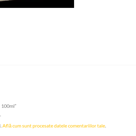
u” 100ml”
.
l.
Află cum sunt procesate datele comentariilor tale
.