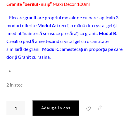
Granite
“berilul -nisip”
Maxi Decor 100ml
Fiecare granit are propriul mozaic de culoare. aplicaîn 3
moduri diferite
Modul A
: treceți o mână de crystal gel și
imediat înainte să se usuce presărați cu granit.
Modul B
:
Creați o pastă amestecând crystal gel cu o cantitate
similară de grani.
Modul C
: amestecați în proporția pe care
doriți Granit cu rasina.
2 în stoc
Cantitate
Share
Adaugă în coș
Granite
"
berilul