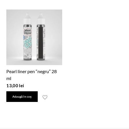
Pearl liner pen “negru” 28
ml
13,00
lei
Adaugă în coș