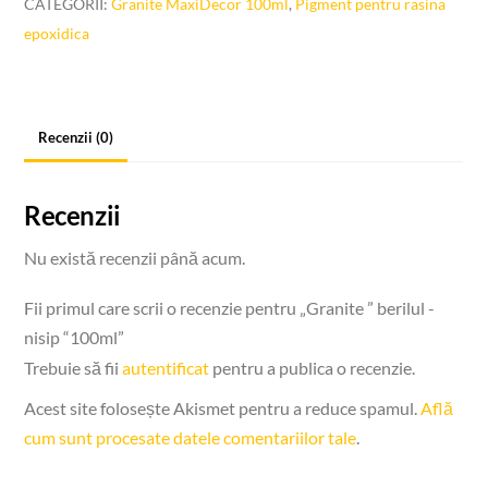
CATEGORII:
Granite MaxiDecor 100ml
,
Pigment pentru rasina
-
epoxidica
nisip
"100ml
Recenzii (0)
Recenzii
Nu există recenzii până acum.
Fii primul care scrii o recenzie pentru „Granite ” berilul -
nisip “100ml”
Trebuie să fii
autentificat
pentru a publica o recenzie.
Acest site folosește Akismet pentru a reduce spamul.
Află
cum sunt procesate datele comentariilor tale
.