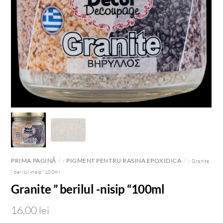
PRIMA PAGINĂ
PIGMENT PENTRU RASINA EPOXIDICA
/
/ Granite
” berilul -nisip “100ml
Granite ” berilul -nisip “100ml
16,00
lei