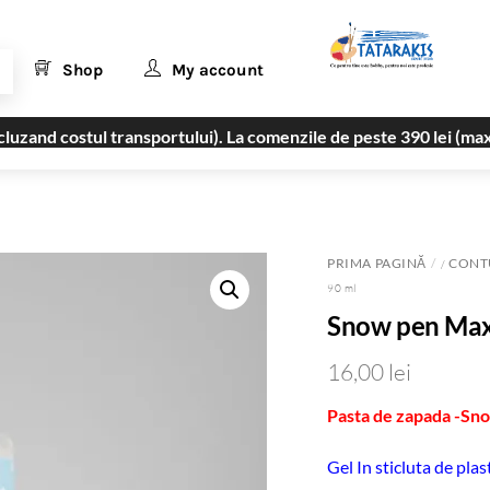
Shop
My account
uzand costul transportului). La comenzile de peste 390 lei (max
PRIMA PAGINĂ
CONT
/
90 ml
Snow pen Max
16,00
lei
Pasta de zapada -Sn
Gel In sticluta de pla