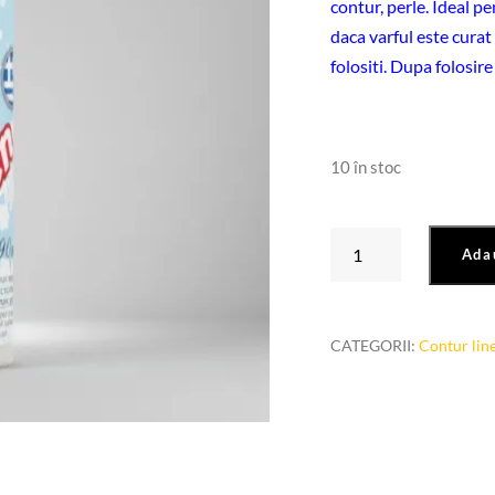
contur, perle. Ideal pe
daca varful este curat 
folositi. Dupa folosire
10 în stoc
Cantitate
Ada
Snow
pen
Maxi
CATEGORII:
Contur lin
Decor
90
ml