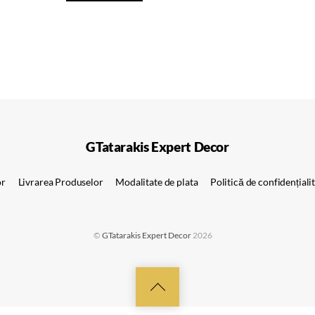
GTatarakis Expert Decor
or
Livrarea Produselor
Modalitate de plata
Politică de confidențiali
©
GTatarakis Expert Decor
2026
Back