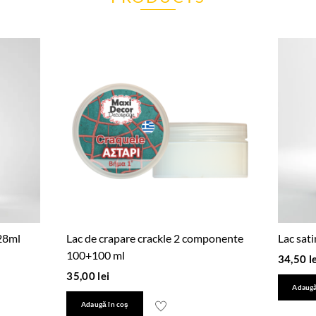
 28ml
Lac de crapare crackle 2 componente
Lac sat
100+100 ml
34,50
l
35,00
lei
Adaugă
Adaugă în coș