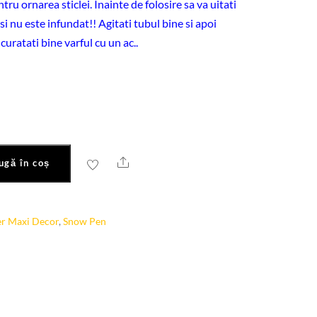
ntru ornarea sticlei. Inainte de folosire sa va uitati
si nu este infundat!! Agitati tubul bine si apoi
 curatati bine varful cu un ac..
Share
ugă în coș
er Maxi Decor
,
Snow Pen