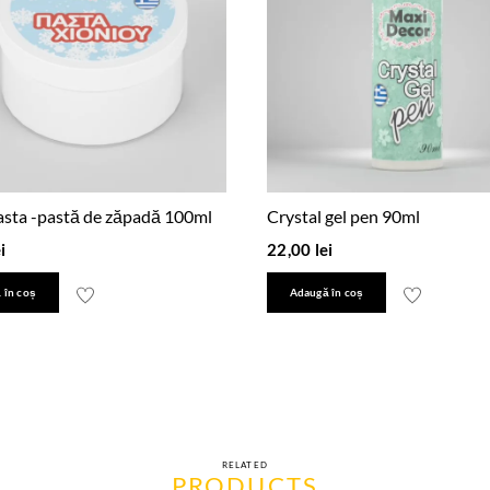
sta -pastă de zăpadă 100ml
Crystal gel pen 90ml
i
22,00
lei
 în coș
Adaugă în coș
RELATED
PRODUCTS