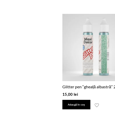
Glitter pen “gheață albastră”
15,00
lei
Adaugă în coș