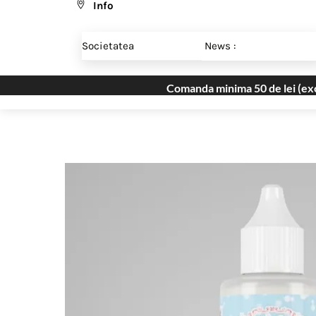
Info
Skip
Menu
to
Societatea
News :
content
Comanda minima 50 de lei (excl