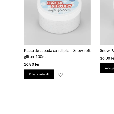
Pasta de zapada cu sclipici – Snow soft
Snow Pa
glitter 100ml
16,00
le
16,80
lei
Adaugă
Citește mai mult