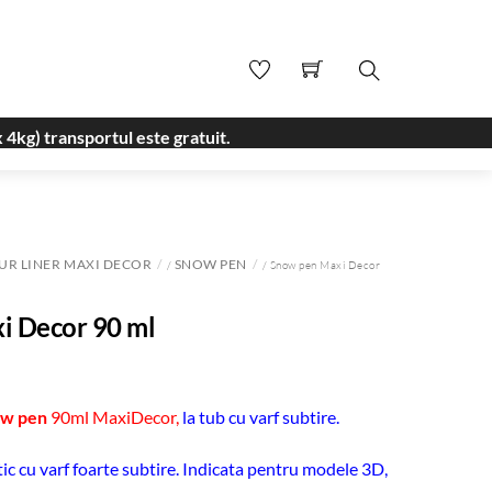
Search
 4kg) transportul este gratuit.
UR LINER MAXI DECOR
SNOW PEN
/
/ Snow pen Maxi Decor
i Decor 90 ml
ow pen
90ml MaxiDecor,
la tub cu varf subtire.
stic cu varf foarte subtire. Indicata pentru modele 3D,