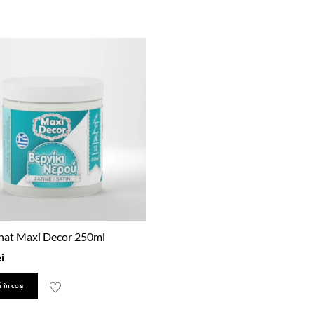
inat Maxi Decor 250ml
ei
 în coș