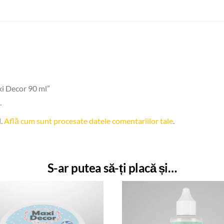
xi Decor 90 ml”
.
l.
Află cum sunt procesate datele comentariilor tale
.
S-ar putea să-ți placă și…