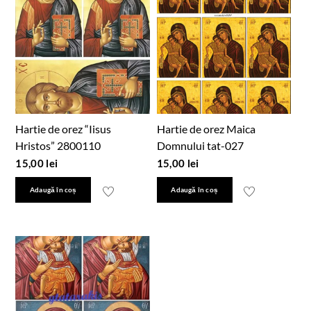
Hartie de orez “Iisus
Hartie de orez Maica
Hristos” 2800110
Domnului tat-027
15,00
lei
15,00
lei
Adaugă în coș
Adaugă în coș