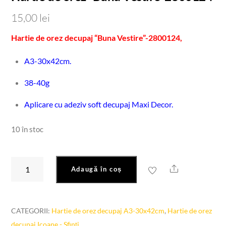
15,00
lei
Hartie de orez decupaj “Buna Vestire”-2800124,
A3-30x42cm.
38-40g
Aplicare cu adeziv soft decupaj Maxi Decor.
10 în stoc
Cantitate
Share
Adaugă în coș
Hartie
de
orez
CATEGORII:
Hartie de orez decupaj A3-30x42cm
,
Hartie de orez
-
decupaj Icoane - Sfinți