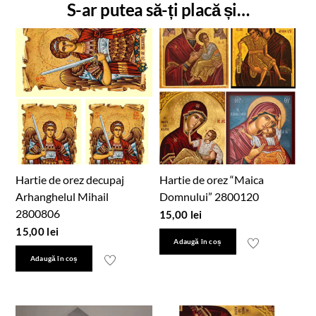
S-ar putea să-ți placă și…
Hartie de orez decupaj
Hartie de orez “Maica
Arhanghelul Mihail
Domnului” 2800120
2800806
15,00
lei
15,00
lei
Adaugă în coș
Adaugă în coș