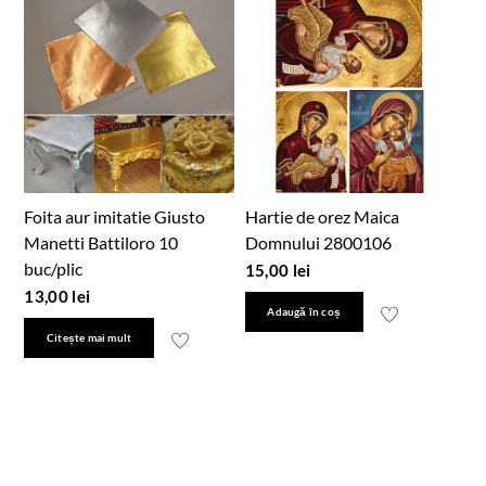
Foita aur imitatie Giusto
Hartie de orez Maica
Manetti Battiloro 10
Domnului 2800106
buc/plic
15,00
lei
13,00
lei
Adaugă în coș
Citește mai mult