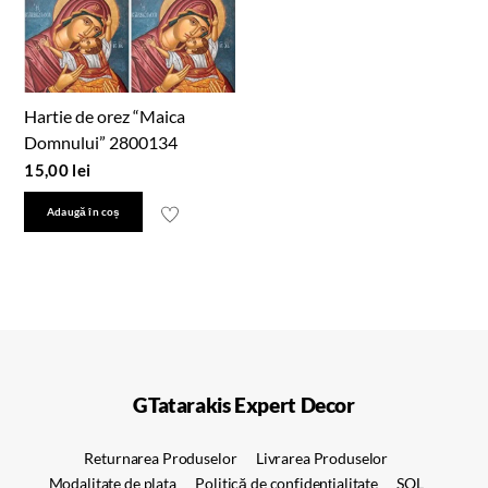
Hartie de orez “Maica
Domnului” 2800134
15,00
lei
Adaugă în coș
GTatarakis Expert Decor
Returnarea Produselor
Livrarea Produselor
Modalitate de plata
Politică de confidențialitate
SOL