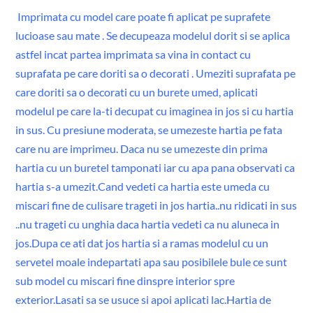
Imprimata cu model care poate fi aplicat pe suprafete
lucioase sau mate . Se decupeaza modelul dorit si se aplica
astfel incat partea imprimata sa vina in contact cu
suprafata pe care doriti sa o decorati . Umeziti suprafata pe
care doriti sa o decorati cu un burete umed, aplicati
modelul pe care la-ti decupat cu imaginea in jos si cu hartia
in sus. Cu presiune moderata, se umezeste hartia pe fata
care nu are imprimeu. Daca nu se umezeste din prima
hartia cu un buretel tamponati iar cu apa pana observati ca
hartia s-a umezit.Cand vedeti ca hartia este umeda cu
miscari fine de culisare trageti in jos hartia..nu ridicati in sus
..nu trageti cu unghia daca hartia vedeti ca nu aluneca in
jos.Dupa ce ati dat jos hartia si a ramas modelul cu un
servetel moale indepartati apa sau posibilele bule ce sunt
sub model cu miscari fine dinspre interior spre
exterior.Lasati sa se usuce si apoi aplicati lac.Hartia de