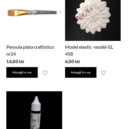
Pensula plata craftistico
Model elastic -model-EL
nr24
458
16,00
lei
6,00
lei
Adaugă în coș
Adaugă în coș