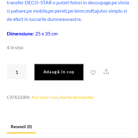
transfer DECO-STAR o puteti folosi in decoupage,pe sticla
si pahare,pe mobila,pe pereti,pe lemn,mdf,ajutor simplu si
de efect in lucrarile dumneavoastre.
Dimensiune:
25 x 35 cm
4 în stoc
Cantitate
Share
Adaugă în coș
Hârtie
de
transfer
CATEGORII:
Aici sosiri noi
,
Hartie de transfer
ST
1999
Recenzii (0)