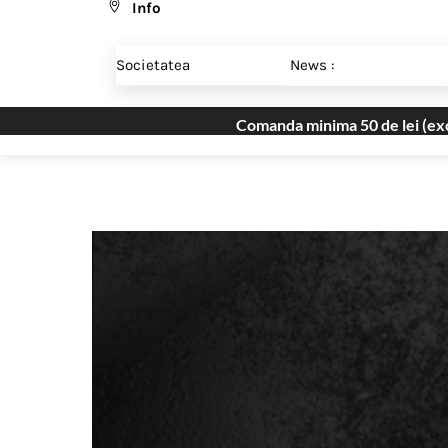
Info
Skip
Menu
to
Societatea
News :
content
Comanda minima 50 de lei (excl