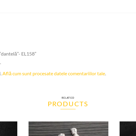
c “dantelă”- EL158”
.
l.
Află cum sunt procesate datele comentariilor tale
.
RELATED
PRODUCTS