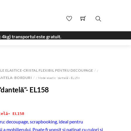
Search
 4kg) transportul este gratuit.
E ELASTICE-CRISTAL FLEXIBIL PENTRU DECOUPAGE
/
ANTELA- BORDURI
/ Model elastic “dantelă”- EL158
“dantelă”- EL158
telă- EL158
ru
:
decoupage, scrapbooking, ideal pentru
 a mobilierului. Poate fi vopsit si patinat cu culori si