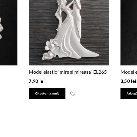
Model elastic “mire si mireasa” EL265
Model el
7,90
lei
3,50
lei
Citește mai mult
Adaugă