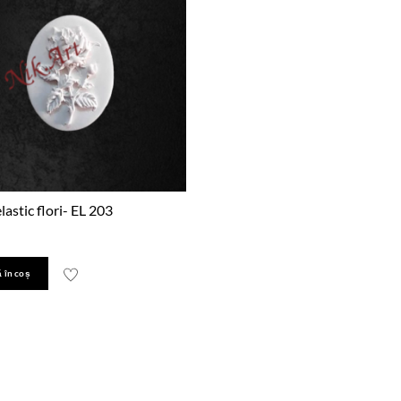
astic flori- EL 203
 în coș