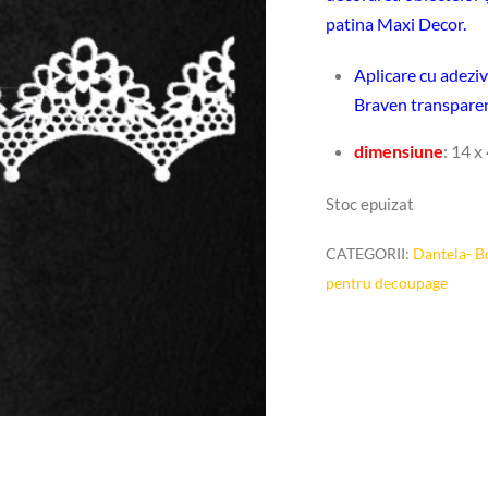
patina Maxi Decor.
Aplicare cu adeziv
Braven transparen
dimensiune
: 14 x
Stoc epuizat
CATEGORII:
Dantela- B
pentru decoupage