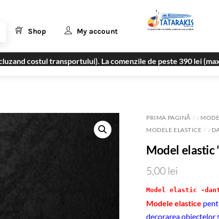
Shop
My account
uzand costul transportului). La comenzile de peste 390 lei (max
PRIMA PAGINĂ
MODEL
/
MODELE ELASTICE
D
/
Model elastic 
5,00
lei
Model elastic -dan
Modele elastice
pent
decorarea obiectelor și