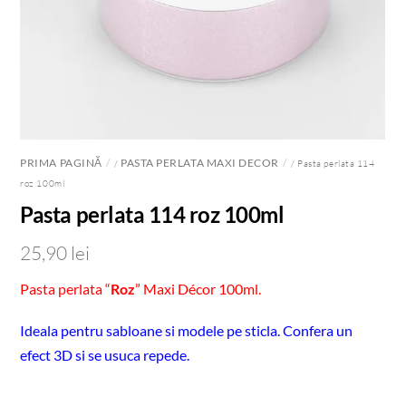
PRIMA PAGINĂ
PASTA PERLATA MAXI DECOR
/
/ Pasta perlata 114
roz 100ml
Pasta perlata 114 roz 100ml
25,90
lei
Pasta perlata “
Roz
” Maxi Décor 100ml.
Ideala pentru sabloane si modele pe sticla. Confera un
efect 3D si se usuca repede.