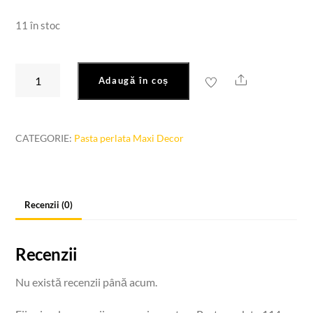
11 în stoc
Cantitate
Share
Adaugă în coș
Pasta
perlata
114
CATEGORIE:
Pasta perlata Maxi Decor
roz
100ml
Recenzii (0)
Recenzii
Nu există recenzii până acum.